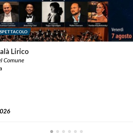
 SPETTACOLO
alà
Lirico
l
Comune
a
2026