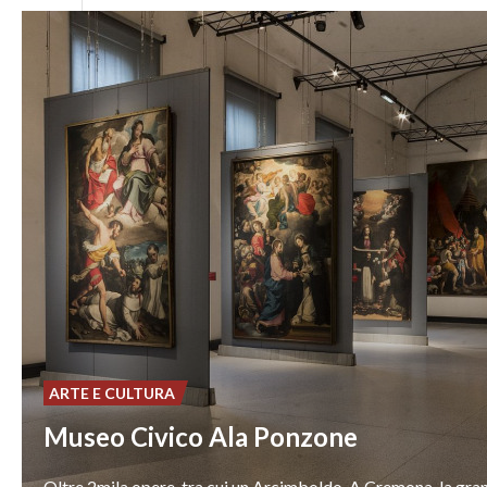
ARTE E CULTURA
Museo Civico Ala Ponzone
Oltre
2mila
opere,
tra
cui
un
Arcimboldo.
A
Cremona,
la
gra