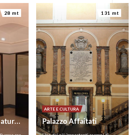
28 mt
131 mt
ARTE E CULTURA
Museo di Storia Naturale
Palazzo Affaitati
diverse ere,
Uno dei più importanti esempi di