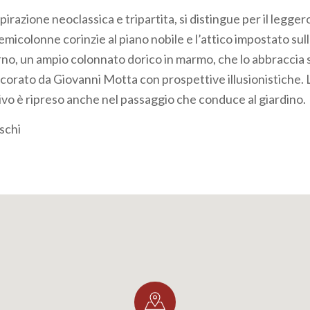
ispirazione neoclassica e tripartita, si distingue per il legge
semicolonne corinzie al piano nobile e l’attico impostato sul
rno, un ampio colonnato dorico in marmo, che lo abbraccia su
orato da Giovanni Motta con prospettive illusionistiche. 
vo è ripreso anche nel passaggio che conduce al giardino.
schi