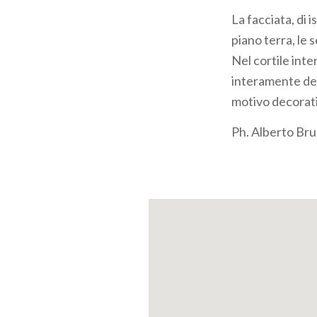
La facciata, di 
piano terra, le 
Nel cortile inte
interamente dec
motivo decorati
Ph. Alberto Bru