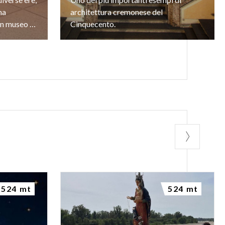
na
architettura cremonese del
biblioteca per i più piccoli: un museo tutto da scoprire.
Cinquecento.
524 mt
524 mt