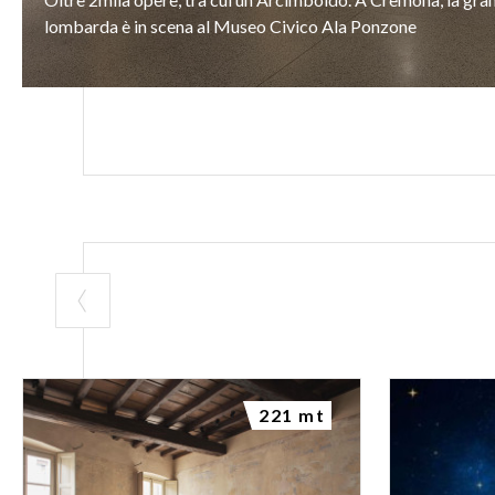
lombarda
è
in
scena
al
Museo
Civico
Ala
Ponzone
221 mt