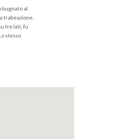
ro bugnato al
la trabeazione.
 tre lati, fu
Lo stesso