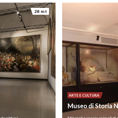
28 mt
ARTE E CULTURA
nde
pittura
Minerali e specie animali di 