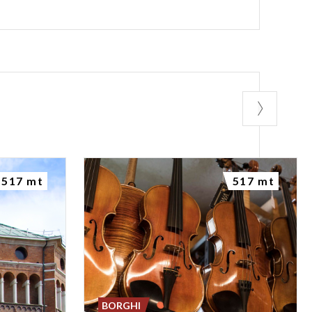
517 mt
517 mt
BORGHI