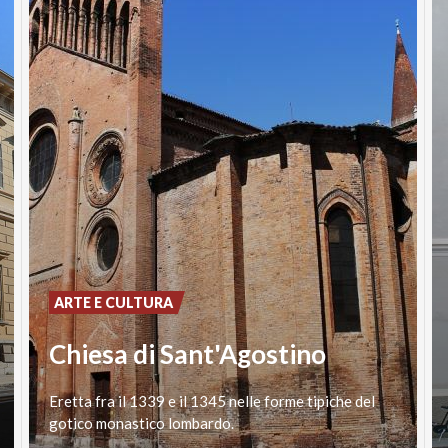
ARTE E CULTURA
Chiesa di Sant'Agostino
Eretta
fra
il
1339
e
il
1345
nelle
forme
tipiche
del
gotico
monastico
lombardo.