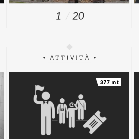
1
20
ATTIVITÀ
377 mt