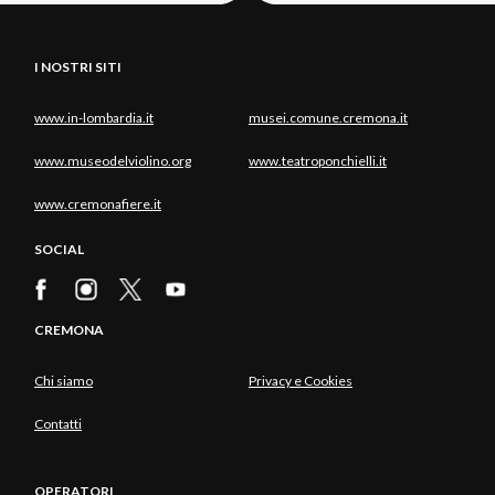
I NOSTRI SITI
www.in-lombardia.it
musei.comune.cremona.it
www.museodelviolino.org
www.teatroponchielli.it
www.cremonafiere.it
SOCIAL
CREMONA
Chi siamo
Privacy e Cookies
Contatti
OPERATORI