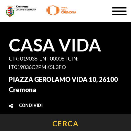
Salta
Togg
al
navig
ISCRIVITI
contenuto
principale
IT
CASA VIDA
CIR: 019036-LNI-00006 | CIN:
IT019036C2PMK5L3FO
#turismocremona
PIAZZA GEROLAMO VIDA 10, 26100
Cremona
CONDIVIDI
CERCA