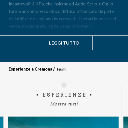
incantevoli: è il Po, che insieme ad Adda, Serio, e Oglio
forma un complesso idrico diffuso, affiancato da piste
ciclabili che disegnano interessanti itinerari immersi nel
verde, tra pioppeti, rogge, canali e fontanili.
LEGGI TUTTO
Esperienze a Cremona
Fiumi
ESPERIENZE
Mostra tutti