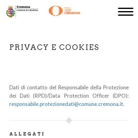
Salta
Togg
al
navig
ISCRIVITI
contenuto
principale
IT
PRIVACY E COOKIES
#turismocremona
Dati di contatto del Responsabile della Protezione
dei Dati (RPD)/Data Protection Officer (DPO):
responsabile.protezionedati@comune.cremona.it
.
ALLEGATI