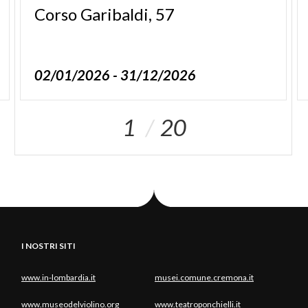
Corso
Garibaldi,
57
02/01/2026 - 31/12/2026
1
20
I NOSTRI SITI
www.in-lombardia.it
musei.comune.cremona.it
www.museodelviolino.org
www.teatroponchielli.it