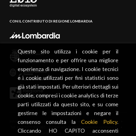
CON IL CONTRIBUTO DI REGIONE LOMBARDIA
Questo sito utilizza i cookie per il
funzionamento e per offrire una migliore
esperienza di navigazione. I cookie tecnici
e i cookie utilizzati per fini statistici sono
già stati impostati. Per ulteriori dettagli sui
cookie, compresi i cookie analytics di terze
parti utilizzati da questo sito, e su come
gestirne le impostazioni e negare il
consenso consulta la
Cookie Policy
.
Infopoint Cremona • Piazza del Comune, 5 – 26100 Cremona •
Tel: +39 0372 407081 E-Mail: info.turismo@comune.cremona.it •
Cliccando HO CAPITO acconsenti
Copyright 2026 • All rights reserved