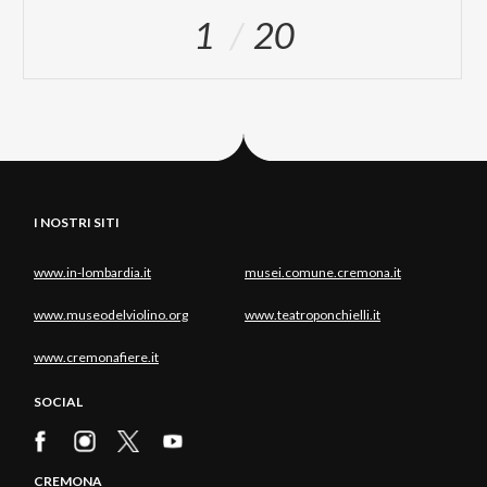
1
20
I NOSTRI SITI
www.in-lombardia.it
musei.comune.cremona.it
www.museodelviolino.org
www.teatroponchielli.it
www.cremonafiere.it
SOCIAL
CREMONA