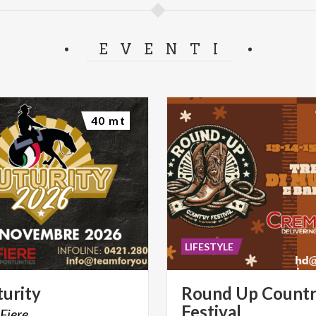
EVENTI
40 mt
LIFESTYLE
turity
Round
Up
Count
Festival
Fiere