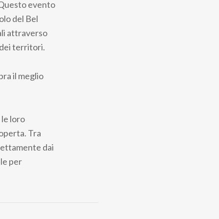
i.Questo evento
olo del Bel
ali attraverso
i territori.
ra il meglio
le loro
coperta. Tra
irettamente dai
le per