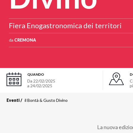
Fiera Enogastronomica dei territori
da
CREMONA
QUANDO
D
Da 22/02/2025
C
a 24/02/2025
p
Eventi
il Bontà & Gusto Divino
La nuova edizion