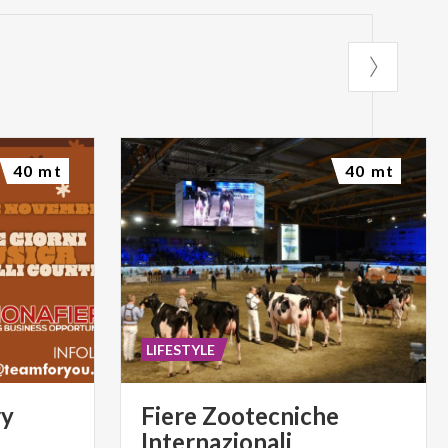
40 mt
40 mt
LIFESTYLE
ry
Fiere
Zootecniche
Internazionali