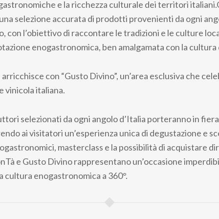
astronomiche e la ricchezza culturale dei territori italian
una selezione accurata di prodotti provenienti da ogni ang
, con l’obiettivo di raccontare le tradizioni e le culture loc
tazione enogastronomica, ben amalgamata con la cultura de
 arricchisce con “Gusto Divino”, un’area esclusiva che celeb
 vinicola italiana.
tori selezionati da ogni angolo d’Italia porteranno in fiera 
rendo ai visitatori un’esperienza unica di degustazione e s
gastronomici, masterclass e la possibilità di acquistare d
BonTà e Gusto Divino rappresentano un’occasione imperdibi
a cultura enogastronomica a 360°.