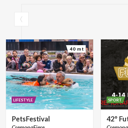
40 mt
LIFESTYLE
SPORT
PetsFestival
42°
Fu
CremonaFiere
Cremona