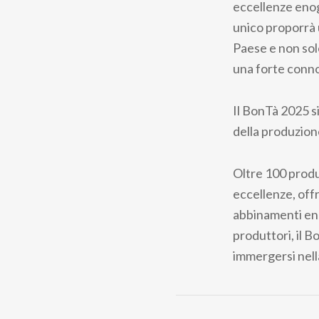
eccellenze enog
unico proporrà 
Paese e non solo
una forte conno
Il BonTà 2025 si
della produzione
Oltre 100 produt
eccellenze, off
abbinamenti eno
produttori, il 
immergersi nell