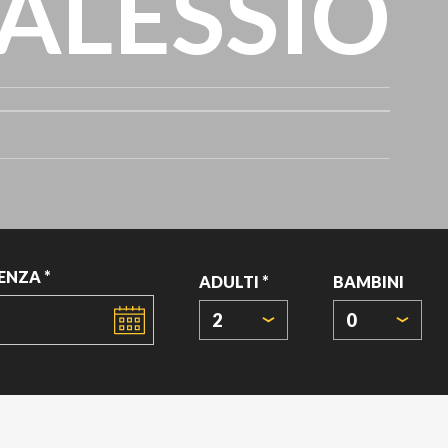
 ALESSIO
ENZA *
ADULTI *
BAMBINI
2
0