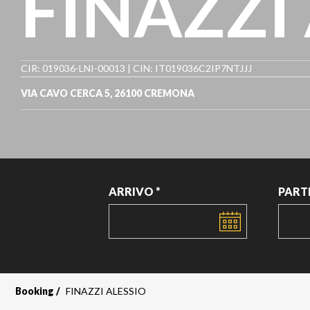
FINAZZI
CIR: 019036-LNI-00013 | CIN: IT019036C2IP7NTJJJ
VIA CAVO CERCA 5, 26100 CREMONA
ARRIVO *
PART
DATA
DATA
Booking
FINAZZI ALESSIO