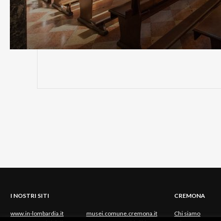
I NOSTRI SITI
CREMONA
www.in-lombardia.it
musei.comune.cremona.it
Chi siamo