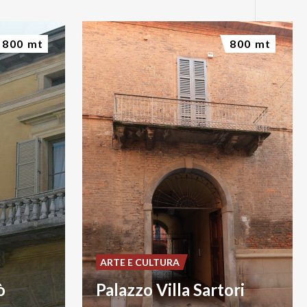
800 mt
800 mt
ARTE E CULTURA
ò
Palazzo Villa Sartori