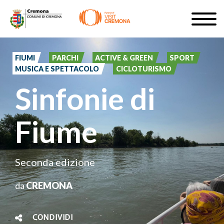
Salta
Togg
al
navig
ISCRIVITI
contenuto
principale
FIUMI
PARCHI
ACTIVE & GREEN
SPORT
IT
MUSICA E SPETTACOLO
CICLOTURISMO
Sinfonie di
Fiume
#turismocremona
Seconda edizione
da
CREMONA
CONDIVIDI