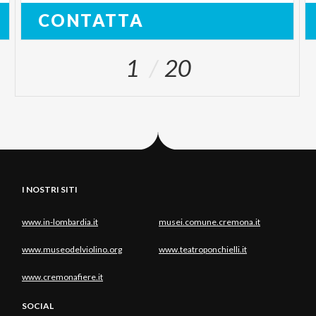
CONTATTA
1
20
I NOSTRI SITI
www.in-lombardia.it
musei.comune.cremona.it
www.museodelviolino.org
www.teatroponchielli.it
www.cremonafiere.it
SOCIAL