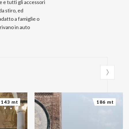
 e tutti gli accessori
a stiro, ed
datto a famiglie o
rrivano in auto
143 mt
186 mt