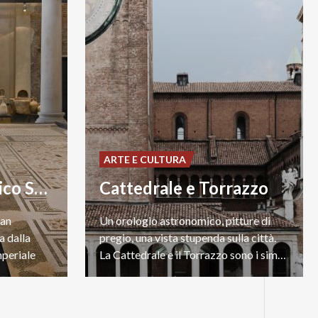
ARTE E CULTURA
Museo archeologico San Lorenzo
Cattedrale e Torrazzo
San
Un orologio astronomico, pitture di
a dalla
pregio, una vista stupenda sulla città.
mperiale
La Cattedrale e il Torrazzo sono i simboli di Cremona