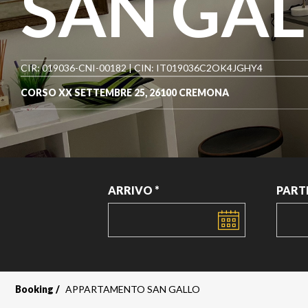
SAN GA
CIR: 019036-CNI-00182 | CIN: IT019036C2OK4JGHY4
CORSO XX SETTEMBRE 25, 26100 CREMONA
ARRIVO *
PART
DATA
DATA
Booking
APPARTAMENTO SAN GALLO