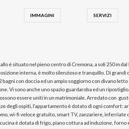
IMMAGINI
SERVIZI
llo è situato nel pieno centro di Cremona, a soli 250 m da
osizione interna, è molto silenzioso e tranquillo. Di grandi 
2 bagni con doccia ed un ampio soggiorno con divano letto a
one. Vi sono anche uno spazio guardaroba ed un ripostiglio. 
possono essere uniti in un matrimoniale. Arredato con gust
ze degli ospiti, l'appartamento è dotato di ogni comfort: ar
, wi-fi veloce gratuito, smart TV, zanzariere, inferriate di
 cucina è dotata di frigo, piano cottura ad induzione, forno e