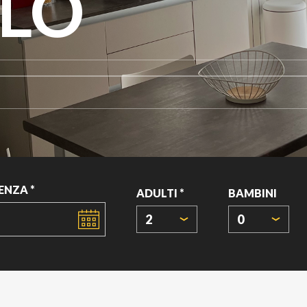
LLO
ENZA *
ADULTI *
BAMBINI
2
0