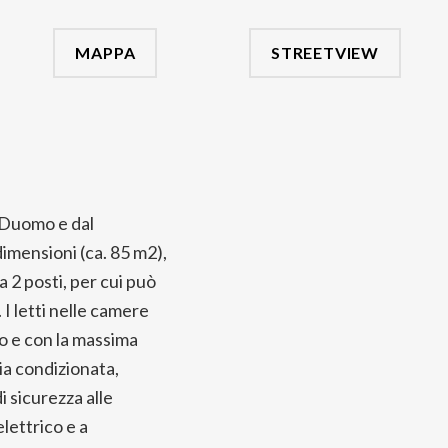
MAPPA
STREETVIEW
l Duomo e dal
dimensioni (ca. 85 m2),
 2 posti, per cui può
I letti nelle camere
o e con la massima
ia condizionata,
 sicurezza alle
lettrico e a