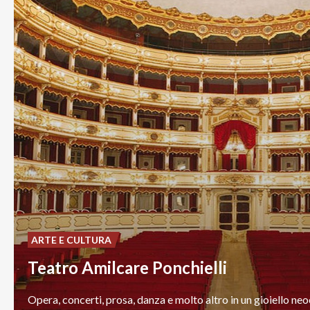
ARTE E CULTURA
Teatro Amilcare Ponchielli
Opera,
concerti,
prosa,
danza
e
molto
altro
in
un
gioiello
neo