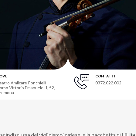
OVE
CONTATTI
eatro Amilcare Ponchielli
0372.022.002
orso Vittorio Emanuele II, 52,
remona
tar indiscussa del violinismo inglese, e la bacchetta di
Lü
Jia