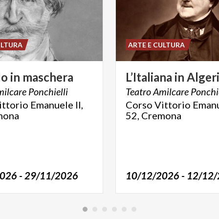
ULTURA
ARTE E CULTURA
lo
in
maschera
L’Italiana
in
Alger
ilcare
Ponchielli
Teatro
Amilcare
Ponchie
ttorio Emanuele II,
Corso Vittorio Emanue
mona
52, Cremona
026 - 29/11/2026
10/12/2026 - 12/12