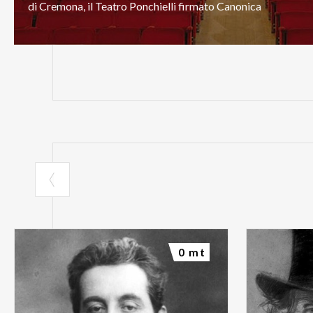
di
Cremona,
il
Teatro
Ponchielli
firmato
Canonica
0 mt