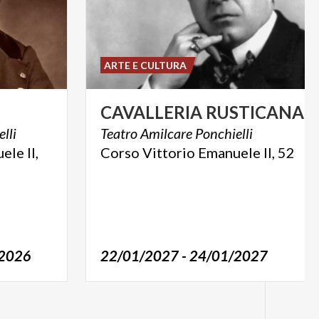
ARTE E CULTURA
i
CAVALLERIA
RUSTICANA
|
lli
Teatro
Amilcare
Ponchielli
le II,
Corso
Vittorio
Emanuele
II,
52
/2026
22/01/2027 - 24/01/2027