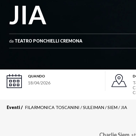
JIA
da
TEATRO PONCHIELLI CREMONA
QUANDO
D
18/04/2026
T
C
C
Eventi
FILARMONICA TOSCANINI / SULEIMAN / SIEM / JIA
Charlie Siem
, s