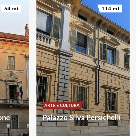
64 mt
114 mt
ARTE E CULTURA
one
Palazzo Silva Persichelli