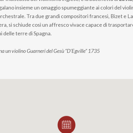
regalano insieme un omaggio spumeggiante ai colori del violi
rchestrale. Tra due grandi compositori francesi, Bizet e Lal
ra, si schiude così un affresco vivace capace di trasportar
ni delle terre di Spagna.
na un violino Guarneri del Gesù “D’Egville” 1735