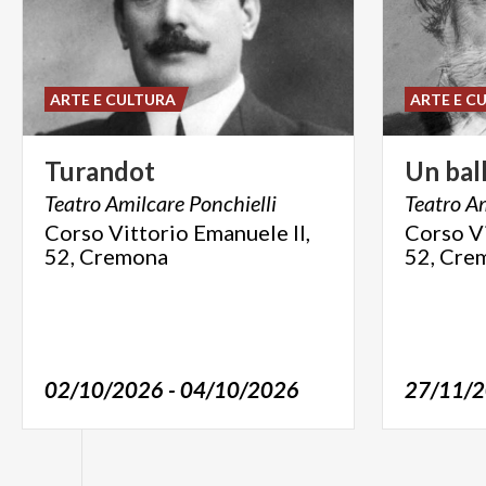
ARTE E CULTURA
ARTE E C
Turandot
Un
bal
Teatro
Amilcare
Ponchielli
Teatro
Am
Corso Vittorio Emanuele II,
Corso Vi
52, Cremona
52, Cre
02/10/2026 - 04/10/2026
27/11/2