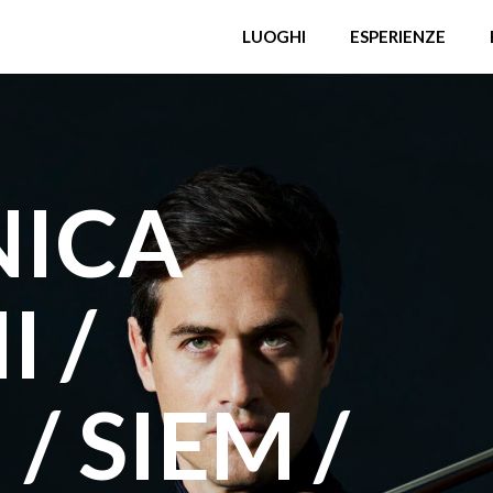
LUOGHI
ESPERIENZE
NICA
 /
/ SIEM /