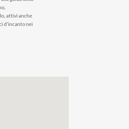
no,
o, attivi anche
ci d’incanto nei