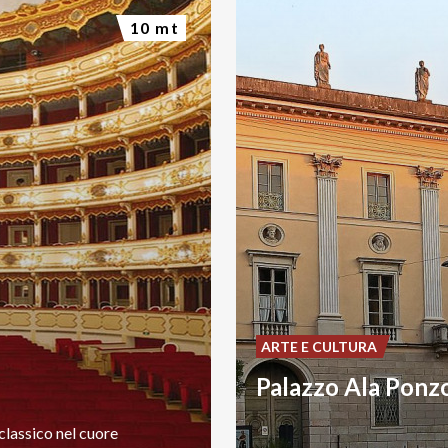
10 mt
ARTE E CULTURA
Palazzo Ala Ponz
classico
nel
cuore