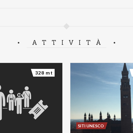
ATTIVITÀ
328 mt
SITI UNESCO