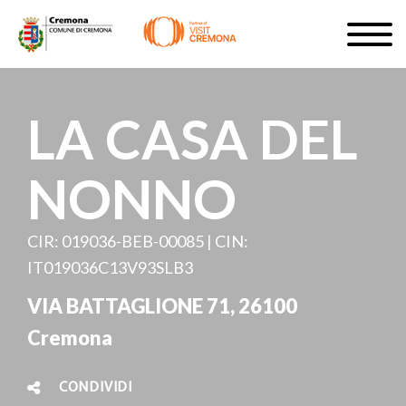
Salta
Togg
al
navig
ISCRIVITI
contenuto
principale
IT
LA CASA DEL
NONNO
#turismocremona
CIR: 019036-BEB-00085 | CIN:
IT019036C13V93SLB3
VIA BATTAGLIONE 71, 26100
Cremona
CONDIVIDI