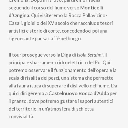
seguendo il corso del fiume verso
Monticelli
d’Ongina
. Qui visiteremo la Rocca Pallavicino-
Casali, gioiello del XV secolo che racchiude tesori
artistici e storie di corte, concedendoci poi una
rigenerante pausa caffè nel borgo.
Il tour prosegue verso la Diga di
Isola Serafini
, il
principale sbarramento idroelettrico del Po. Qui
potremo osservare il funzionamento dell’opera e la
scala di risalita dei pesci, un sistema che permette
alla fauna ittica di superare il dislivello del fiume. Da
qui ci dirigeremo a C
astelnuovo Bocca d’Adda
per
il pranzo, dove potremo gustare i sapori autentici
del territorio in un’atmosfera di schietta
convivialità.