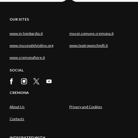
OUR SITES
www.in-lombardia.it
musei.comune.cremona.it
www.museodelviolino.org
www.teatroponchielli.it
www.cremonafiere.it
SOCIAL
CREMONA
About Us
Privacy and Cookies
Contacts
INTEGRATED WITH