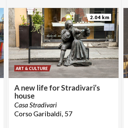
2.04 km
ART & CULTURE
A
new
life
for
Stradivari’s
house
Casa
Stradivari
Corso
Garibaldi,
57