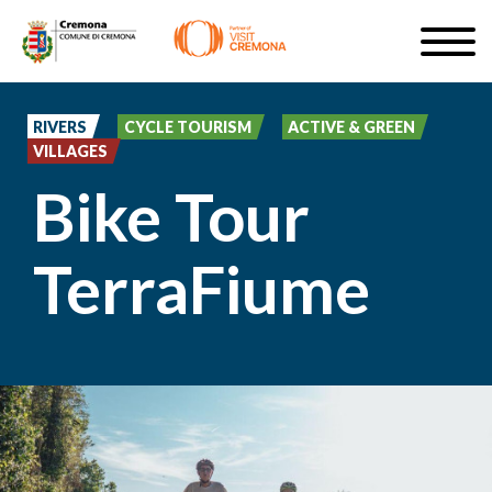
Skip
Togg
to
navig
SIGN UP
main
content
RIVERS
CYCLE TOURISM
ACTIVE & GREEN
EN
VILLAGES
Bike Tour
TerraFiume
#turismocremona