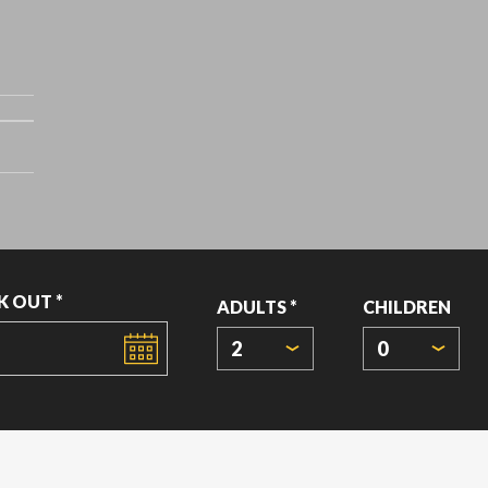
K OUT *
ADULTS *
CHILDREN
2
0