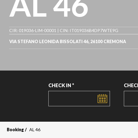
AL 46
CIR: 019036-LIM-00001 | CIN: IT019036B4DP7WTE9G
VIA STEFANO LEONIDA BISSOLATI 46, 26100 CREMONA
CHECK IN *
CHEC
DATE
DATE
Booking
AL 46