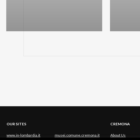
OUR SITES
CREMONA
www.in-lombardia.it
musei.comune.cremona.it
About Us