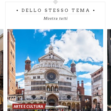
da questo che si riconosce, da quella briciola che
resta.
DELLO STESSO TEMA
Cremona rimane, cambia volto ad ogni stagione ma
Mostra tutti
non perde mai il suo splendore.
Ph. Salvo Liuzzi Photographer
ARTE E CULTURA