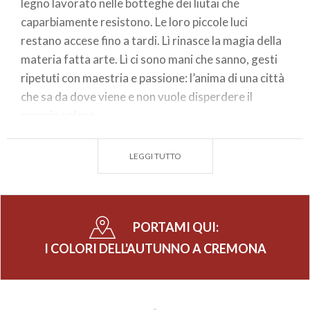
legno lavorato nelle botteghe dei liutai che
caparbiamente resistono. Le loro piccole luci
restano accese fino a tardi. Lì rinasce la magia della
materia fatta arte. Lì ci sono mani che sanno, gesti
ripetuti con maestria e passione: l’anima di una città
che sa da dove viene e non vuole disperdere il
proprio valore.
Cremona si lascia scoprire con dolcezza, con il caldo
color miele dell’Auditorium Giovanni Arvedi, un
LEGGI TUTTO
abbraccio che sa riempirti l’anima. Le corde ben tese
e l’archetto che corre veloce, il polso si flette, la
magia ha inizio: il violino suona e la sua armonia ti è
PORTAMI QUI:
già entrata dentro.
I COLORI DELL'AUTUNNO A CREMONA
Una dolce suggestione e un respiro più ampio fatto
di storia e cultura. La bellezza lascia sempre un po’ di
sé negli occhi di chi la guarda. D’altronde è proprio