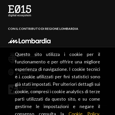
CON IL CONTRIBUTO DI REGIONE LOMBARDIA
Questo sito utilizza i cookie per il
funzionamento e per offrire una migliore
esperienza di navigazione. I cookie tecnici
e i cookie utilizzati per fini statistici sono
già stati impostati. Per ulteriori dettagli sui
cookie, compresi i cookie analytics di terze
parti utilizzati da questo sito, e su come
gestirne le impostazioni e negare il
consenso consulta la
Cookie Policy
.
Infopoint Cremona • Piazza del Comune, 5 – 26100 Cremona •