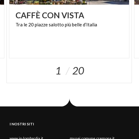
CAFFÈ
CON
VISTA
Tra
le
20
piazze
salotto
più
belle
d’Italia
1
20
I NOSTRI SITI
www.in-lombardia.it
musei.comune.cremona.it