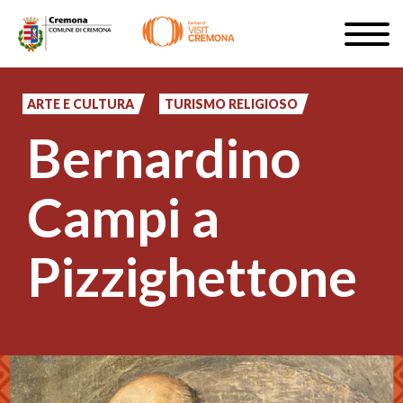
Salta
Togg
al
navig
ISCRIVITI
contenuto
principale
ARTE E CULTURA
TURISMO RELIGIOSO
IT
Bernardino
Campi a
#turismocremona
Pizzighettone