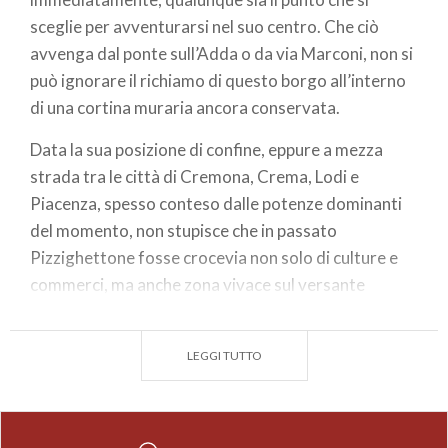
sceglie per avventurarsi nel suo centro. Che ciò
avvenga dal ponte sull’Adda o da via Marconi, non si
può ignorare il richiamo di questo borgo all’interno
di una cortina muraria ancora conservata.
Data la sua posizione di confine, eppure a mezza
strada tra le città di Cremona, Crema, Lodi e
Piacenza, spesso conteso dalle potenze dominanti
del momento, non stupisce che in passato
Pizzighettone fosse crocevia non solo di culture e
commerci, ma anche zona vivace sul versante
artistico: le emergenze principali, dalle mura ai resti
dell’antico castello, stanno lì a ricordarlo.
LEGGI TUTTO
Anche la chiesa parrocchiale dedicata a San
Bassiano è scrigno di numerose opere, non sempre
adeguatamente conosciute. Varcando la soglia, per