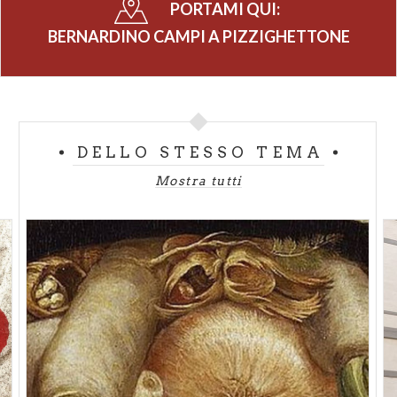
PORTAMI QUI:
esempio, non è scontato accorgersi che in
controfacciata campeggia una Crocifissione
BERNARDINO CAMPI A PIZZIGHETTONE
affrescata da Bernardino Campi insieme agli oculi
con i Profeti lungo la navata centrale. Questi ultimi
sono stati oggetto di un recente restauro.
La decorazione fu intrapresa all’inizio del quinto
DELLO STESSO TEMA
decennio del Cinquecento, quando il giovane
Mostra tutti
Bernardino Campi, nato il 31 dicembre 1521, aveva
da poco concluso il periodo di formazione a
Mantova: non a caso la Crocifissione è intessuta di
un’eleganza memore degli anni appena trascorsi
nella città dei Gonzaga, dove il protagonista è Giulio
Romano con la sua équipe di collaboratori. Le
notevoli dimensioni dell’affresco, che costrinsero i
fabbricieri della chiesa di San Bassiano a tamponare
il rosone della facciata, risentono forse del