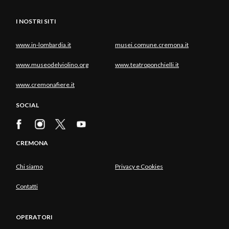
I NOSTRI SITI
www.in-lombardia.it
musei.comune.cremona.it
www.museodelviolino.org
www.teatroponchielli.it
www.cremonafiere.it
SOCIAL
CREMONA
Chi siamo
Privacy e Cookies
Contatti
OPERATORI