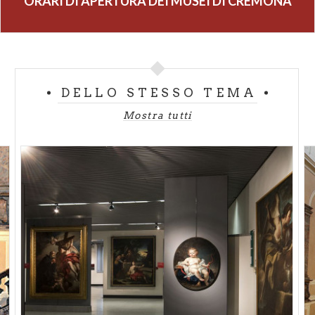
ORARI DI APERTURA DEI MUSEI DI CREMONA
Chiuso: lunedì
DELLO STESSO TEMA
Mostra tutti