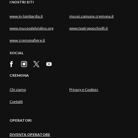
I NOSTRI SITI
www.in-lombardia.it
musei.comune.cremona.it
www.museodelviolino.org
www.teatroponchielli.it
www.cremonafiere.it
SOCIAL
CREMONA
Chi siamo
Privacy e Cookies
Contatti
OPERATORI
DIVENTA OPERATORE