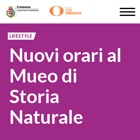
Salta
Togg
al
navig
ISCRIVITI
contenuto
principale
LIFESTYLE
IT
Nuovi orari al
Mueo di
#turismocremona
Storia
Naturale