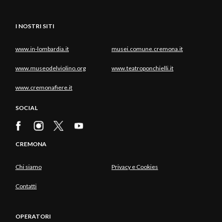
I NOSTRI SITI
www.in-lombardia.it
musei.comune.cremona.it
www.museodelviolino.org
www.teatroponchielli.it
www.cremonafiere.it
SOCIAL
CREMONA
Chi siamo
Privacy e Cookies
Contatti
OPERATORI