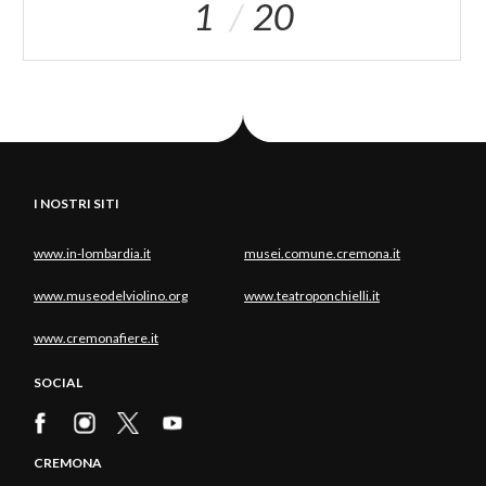
1
20
I NOSTRI SITI
www.in-lombardia.it
musei.comune.cremona.it
www.museodelviolino.org
www.teatroponchielli.it
www.cremonafiere.it
SOCIAL
CREMONA