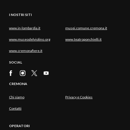
I NOSTRI SITI
www.in-lombardia.it
musei.comune.cremona.it
www.museodelviolino.org
www.teatroponchielli.it
www.cremonafiere.it
SOCIAL
CREMONA
Chi siamo
Privacy e Cookies
Contatti
OPERATORI