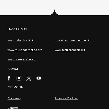
I NOSTRI SITI
www.in-lombardia.it
musei.comune.cremona.it
www.museodelviolino.org
www.teatroponchielli.it
www.cremonafiere.it
SOCIAL
CREMONA
Chi siamo
Privacy e Cookies
Contatti