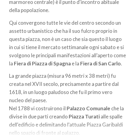
marmoreo centrale) è il punto d'incontro abituale
della popolazione.
Qui convergono tutte le vie del centro secondo un
assetto urbanistico che ha il suo fulcro proprio in
questa piazza, non è un caso che sia questo il luogo
in cui si tiene il mercato settimanale ogni sabato e si
svolgono le principali manifestazioni all'aperto come
la
Fiera di Piazza di Spagna
e la
Fiera di San Carlo
.
La grande piazza (misura 96 metri x 38 metri) fu
creata nel XVII secolo, precisamente a partire dal
1618, in un luogo paludoso che fu il primo vero
nucleo del paese.
Nel 1788 vi costruirono il
Palazzo Comunale
che la
divise in due parti creando
Piazza Turati
alle spalle
dell'edificio e delimitando l'attuale Piazza Garibaldi
nello spazio di fronte al palazzo.