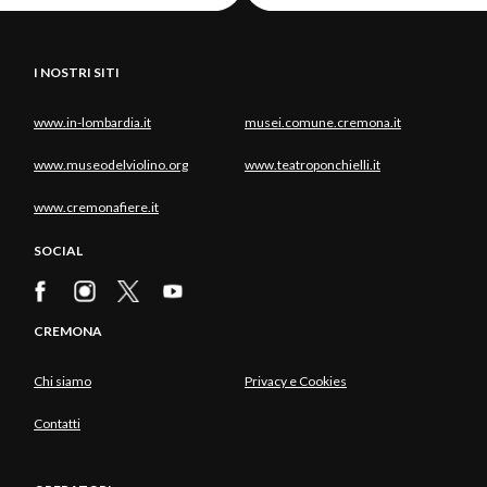
I NOSTRI SITI
www.in-lombardia.it
musei.comune.cremona.it
www.museodelviolino.org
www.teatroponchielli.it
www.cremonafiere.it
SOCIAL
CREMONA
Chi siamo
Privacy e Cookies
Contatti