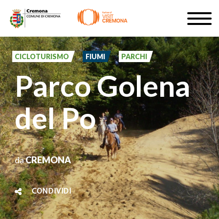
Salta
Togg
al
navig
ISCRIVITI
contenuto
principale
CICLOTURISMO
FIUMI
PARCHI
IT
Parco Golena
del Po
#turismocremona
da
CREMONA
CONDIVIDI