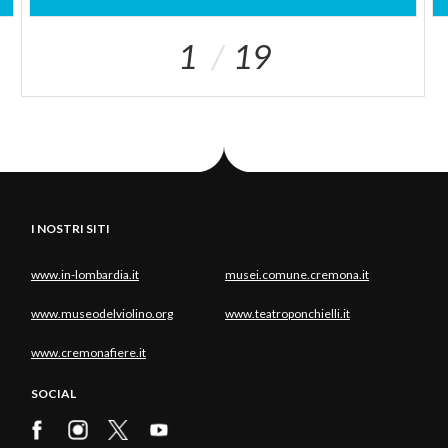
1
19
I NOSTRI SITI
www.in-lombardia.it
musei.comune.cremona.it
www.museodelviolino.org
www.teatroponchielli.it
www.cremonafiere.it
SOCIAL