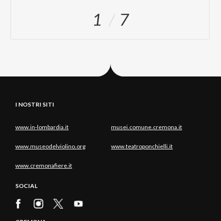
1
7
I NOSTRI SITI
www.in-lombardia.it
musei.comune.cremona.it
www.museodelviolino.org
www.teatroponchielli.it
www.cremonafiere.it
SOCIAL