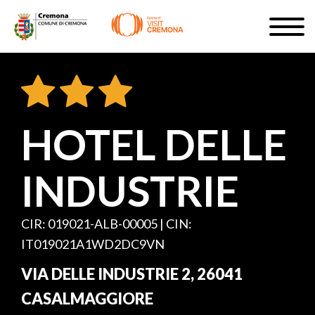
Salta
Togg
al
navig
ISCRIVITI
contenuto
principale
IT
HOTEL DELLE
INDUSTRIE
#turismocremona
CIR: 019021-ALB-00005 | CIN:
IT019021A1WD2DC9VN
VIA DELLE INDUSTRIE 2, 26041
CASALMAGGIORE