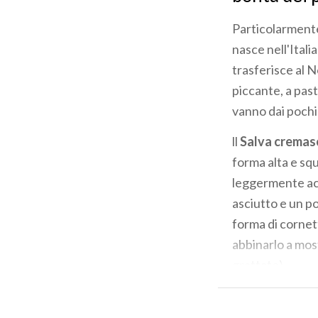
Particolarmente
nasce nell'Itali
trasferisce al 
piccante, a past
vanno dai pochi 
ll
Salva crema
forma alta e sq
leggermente aci
asciutto e un po
forma di cornett
abbinarlo a most
grattato).
Il
panerone di 
vaccino freschi