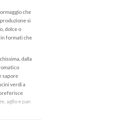
ormaggio che
a produzione si
o, dolce o
 in formati che
hissima, dalla
aromatico
e sapore
cini verdi a
 preferisce
e, aglio e pan
enuto da latte
 suo nome) e