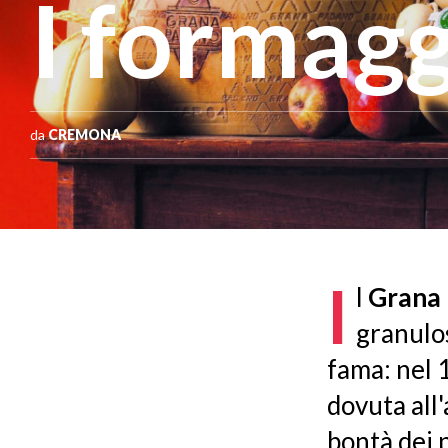
I formagg
da
CREMONA
I
l
Grana
granulos
fama: nel 
dovuta all'
bontà dei p