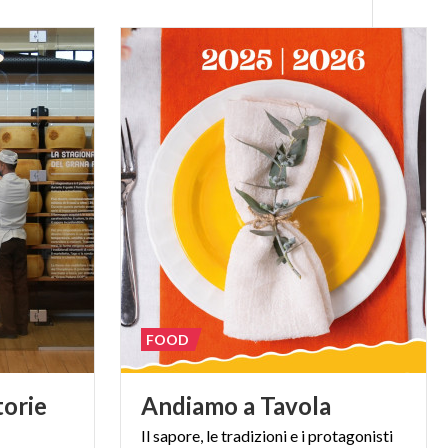
FOOD
torie
Andiamo
a
Tavola
Il
sapore,
le
tradizioni
e
i
protagonisti