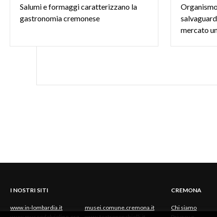
Salumi
e
formaggi
caratterizzano
la
Organismo i
gastronomia
cremonese
salvaguard
I NOSTRI SITI
CREMONA
www.in-lombardia.it
musei.comune.cremona.it
Chi siamo
www.museodelviolino.org
www.teatroponchielli.it
Privacy e