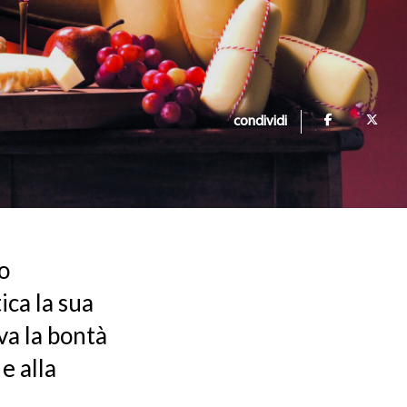
condividi
o
ica la sua
va la bontà
 e alla