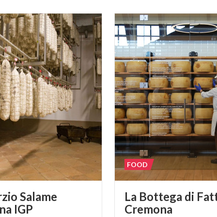
FOOD
zio Salame
La Bottega di Fat
na IGP
Cremona