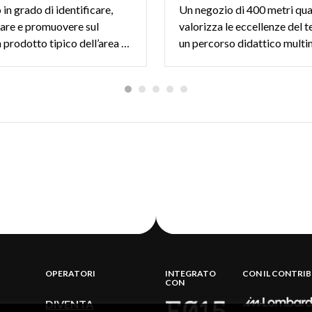
n grado di identificare,
Un negozio di 400 metri qua
are e promuovere sul
valorizza le eccellenze del t
mercato un prodotto tipico dell’area padana
un percorso didattico multi
OPERATORI
INTEGRATO
CON IL CONTRI
CON
DIVENTA