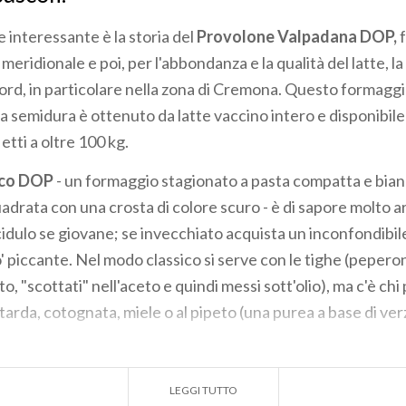
 interessante è la storia del
Provolone Valpadana DOP,
f
a meridionale e poi, per l'abbondanza e la qualità del latte, l
Nord, in particolare nella zona di Cremona. Questo formaggi
a semidura è ottenuto da latte vaccino intero e disponibile
etti a oltre 100 kg.
sco DOP
- un formaggio stagionato a pasta compatta e bianc
uadrata con una crosta di colore scuro - è di sapore molto 
dulo se giovane; se invecchiato acquista un inconfondibil
' piccante. Nel modo classico si serve con le tighe (peperon
o, "scottati" nell'aceto e quindi messi sott'olio), ma c'è chi
arda, cotognata, miele o al pipeto (una purea a base di verz
Pandino
è un formaggio dalla caratteristica occhiatura, ott
LEGGI TUTTO
ssimo senza alcuna scrematura (quasi una panna e da qui il