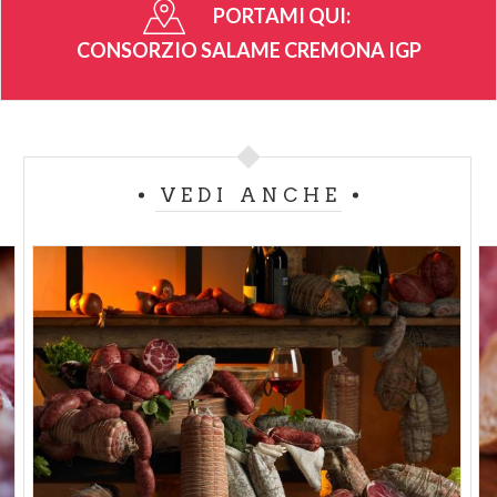
San Daniele
. Inoltre, per la preparazione del
Salame
PORTAMI QUI:
Cremona
, è consentito il solo impiego di carni
CONSORZIO SALAME CREMONA IGP
fresche, ossia non congelate.
Il salame è lasciato a stagionare, secondo il rigoroso
disciplinare di produzione, da un minimo di 5
settimane - per la pezzatura piccola - a oltre 4 mesi -
VEDI ANCHE
per quella grande - e conserva sempre inalterata
morbidezza e pastosità, grazie al clima umido e poco
ventilato, tipico del luogo di produzione.
È grazie alla perfetta integrazione degli ingredienti,
macinati e impastati insieme, che il salame risulta
così aromatico e speziato al palato, profumato e di
un colore rosso intenso che sfuma, gradualmente,
nel bianco della parti adipose. Il risultato finale è un
prodotto unico e inconfondibile, sintesi della cultura
e della natura di un territorio.