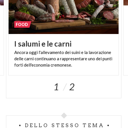
Il Consorzio organizza la
Festa del Salame
Cremona
, dal 2017 nel mese di ottobre, un grande
evento gastronomico-culturale in cui i migliori
FOOD
produttori di salame e di prodotti affini di tutta
Italia presentano le proprie prelibatezze.
I
salumi
e
le
carni
www.festadelsalamecremona.it
Ancora oggi l'allevamento dei suini e la lavorazione
delle carni continuano a rappresentare uno dei punti
CONTATTI
forti dell'economia cremonese.
Consorzio di Tutela Salame Cremona IGP
Via Stefano Jacini, 7, Cremona
info@salamecremona.it
1
2
www.salamecremona.it
DELLO STESSO TEMA