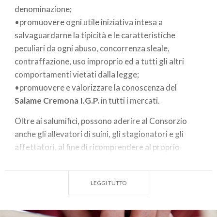
denominazione;
•promuovere ogni utile iniziativa intesa a
salvaguardarne la tipicità e le caratteristiche
peculiari da ogni abuso, concorrenza sleale,
contraffazione, uso improprio ed a tutti gli altri
comportamenti vietati dalla legge;
•promuovere e valorizzare la conoscenza del
Salame Cremona I.G.P.
in tutti i mercati.
Oltre ai salumifici, possono aderire al Consorzio
anche gli allevatori di suini, gli stagionatori e gli
affettatori, al fine di ricomprendere al proprio
interno tutti gli attori della filiera.
L'
Indicazione Geografica Protetta
designa un
LEGGI TUTTO
prodotto alimentare originario di un determinato
luogo, ma prevede che solo una delle fasi produttive