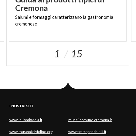
Cremona
Salumi
e
formaggi
caratterizzano
la
gastronomia
cremonese
1
15
I NOSTRI SITI
www.in-lombardia.it
musei.comune.cremona.it
www.museodelviolino.org
www.teatroponchielli.it