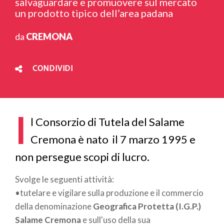
salvaguardare e promuovere sul mercato
un prodotto tipico dell’area padana
da
CREMONA
CONDIVIDI
I
l Consorzio di Tutela del Salame
Cremona è nato il 7 marzo 1995 e
non persegue scopi di lucro.
Svolge le seguenti attività:
•tutelare e vigilare sulla produzione e il commercio
della denominazione
Geografica Protetta (I.G.P.)
Salame Cremona
e sull'uso della sua