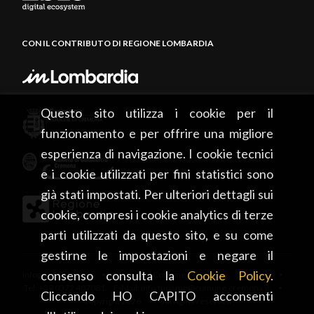
CON IL CONTRIBUTO DI REGIONE LOMBARDIA
Questo sito utilizza i cookie per il
funzionamento e per offrire una migliore
esperienza di navigazione. I cookie tecnici
e i cookie utilizzati per fini statistici sono
già stati impostati. Per ulteriori dettagli sui
cookie, compresi i cookie analytics di terze
parti utilizzati da questo sito, e su come
gestirne le impostazioni e negare il
consenso consulta la
Cookie Policy
.
Infopoint Cremona • Piazza del Comune, 5 – 26100 Cremona •
Tel: +39 0372 407081 E-Mail: info.turismo@comune.cremona.it •
Cliccando HO CAPITO acconsenti
Copyright 2026 • All rights reserved