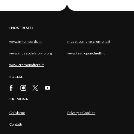
I NOSTRI SITI
www.in-lombardia.it
musei.comune.cremona.it
www.museodelviolino.org
www.teatroponchielli.it
www.cremonafiere.it
SOCIAL
CREMONA
Chi siamo
Privacy e Cookies
Contatti