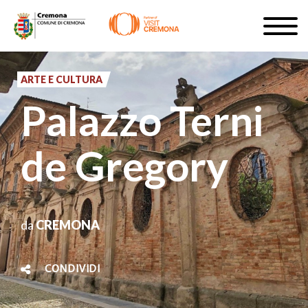
Salta
Togg
al
navig
ISCRIVITI
contenuto
principale
ARTE E CULTURA
IT
Palazzo Terni
de Gregory
#turismocremona
da
CREMONA
CONDIVIDI