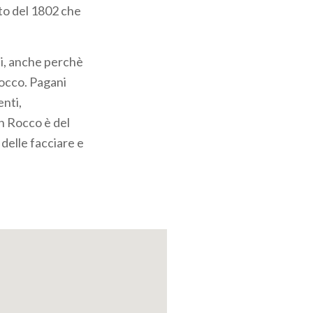
oto del 1802 che
ti, anche perchè
Rocco. Pagani
enti,
an Rocco è del
 delle facciare e