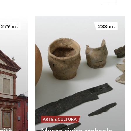
279 mt
288 mt
ARTE E CULTURA
inità
Museo civico archeologico