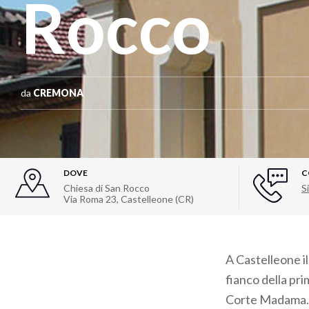
Rocco
da
CREMONA
DOVE
C
Chiesa di San Rocco
Si
Via Roma 23, Castelleone (CR)
A Castelleone i
fianco della pr
Corte Madama. La