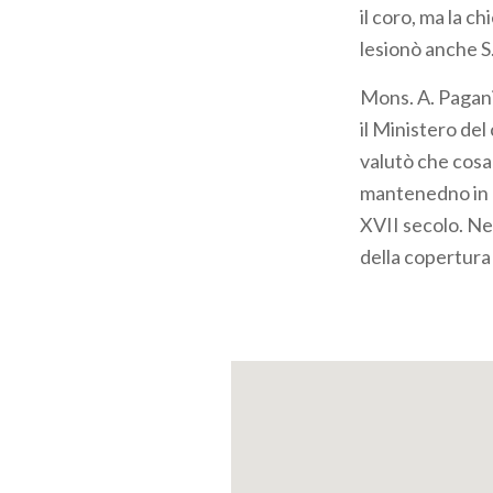
il coro, ma la c
lesionò anche S.
Mons. A. Pagani
il Ministero del
valutò che cosa 
mantenedno in pi
XVII secolo. Nel
della copertura