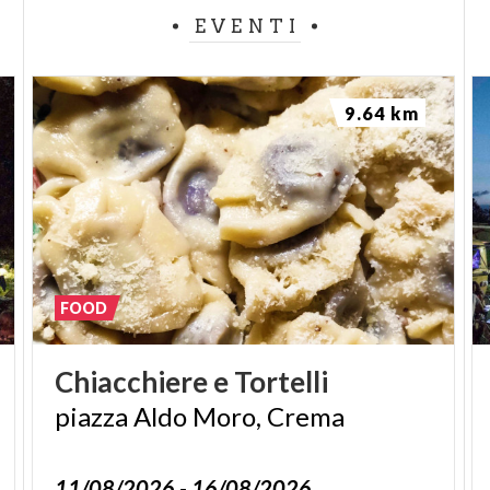
EVENTI
9.64 km
FOOD
Chiacchiere
e
Tortelli
piazza
Aldo
Moro,
Crema
11/08/2026 - 16/08/2026