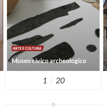
ARTE E CULTURA
Museo civico archeologico
1
20