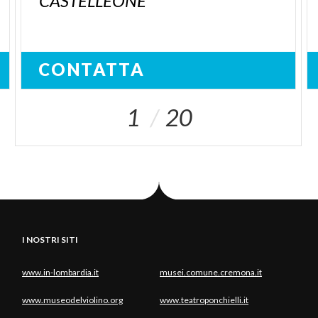
CASTELLEONE
CONTATTA
1
20
I NOSTRI SITI
www.in-lombardia.it
musei.comune.cremona.it
www.museodelviolino.org
www.teatroponchielli.it