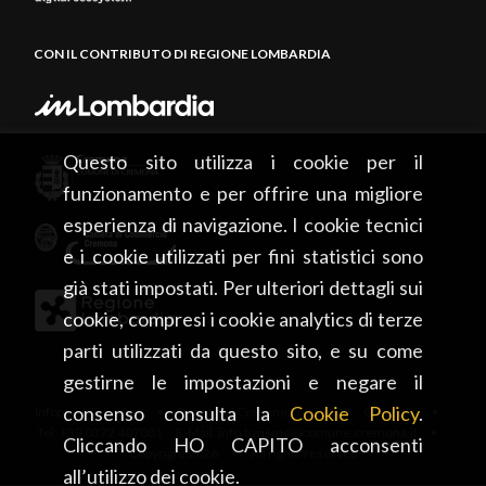
CON IL CONTRIBUTO DI REGIONE LOMBARDIA
Questo sito utilizza i cookie per il
funzionamento e per offrire una migliore
esperienza di navigazione. I cookie tecnici
e i cookie utilizzati per fini statistici sono
già stati impostati. Per ulteriori dettagli sui
cookie, compresi i cookie analytics di terze
parti utilizzati da questo sito, e su come
gestirne le impostazioni e negare il
consenso consulta la
Cookie Policy
.
Infopoint Cremona • Piazza del Comune, 5 – 26100 Cremona •
Tel: +39 0372 407081 E-Mail: info.turismo@comune.cremona.it •
Cliccando HO CAPITO acconsenti
Copyright 2026 • All rights reserved
all’utilizzo dei cookie.