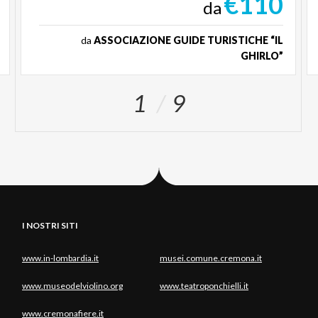
€110
da
da
ASSOCIAZIONE GUIDE TURISTICHE “IL
GHIRLO”
1
9
I NOSTRI SITI
www.in-lombardia.it
musei.comune.cremona.it
www.museodelviolino.org
www.teatroponchielli.it
www.cremonafiere.it