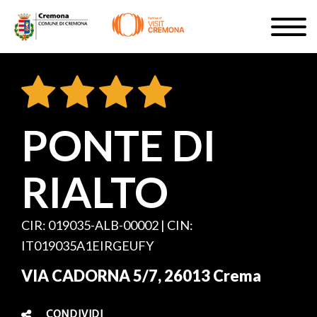
Salta
Togg
al
navig
ISCRIVITI
contenuto
principale
IT
PONTE DI
RIALTO
#turismocremona
CIR: 019035-ALB-00002 | CIN:
IT019035A1EIRGEUFY
VIA CADORNA 5/7, 26013 Crema
CONDIVIDI