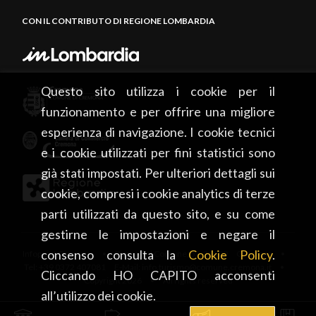
CON IL CONTRIBUTO DI REGIONE LOMBARDIA
Questo sito utilizza i cookie per il
funzionamento e per offrire una migliore
esperienza di navigazione. I cookie tecnici
e i cookie utilizzati per fini statistici sono
già stati impostati. Per ulteriori dettagli sui
cookie, compresi i cookie analytics di terze
parti utilizzati da questo sito, e su come
gestirne le impostazioni e negare il
consenso consulta la
Cookie Policy
.
Infopoint Cremona • Piazza del Comune, 5 – 26100 Cremona •
Tel: +39 0372 407081 E-Mail: info.turismo@comune.cremona.it •
Cliccando HO CAPITO acconsenti
Copyright 2026 • All rights reserved
all’utilizzo dei cookie.