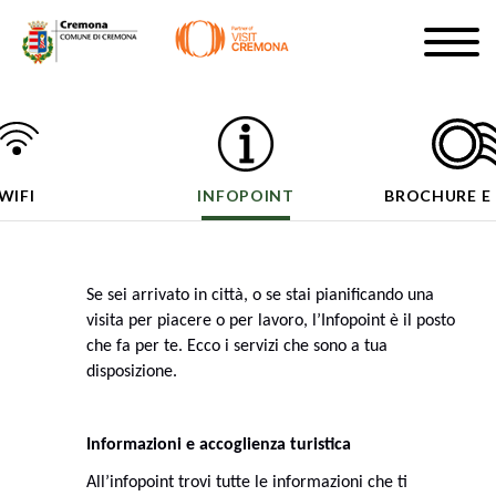
Salta
Togg
al
navig
ISCRIVITI
contenuto
principale
IT
WIFI
INFOPOINT
BROCHURE E
#turismocremona
Se sei arrivato in città, o se stai pianificando una
visita per piacere o per lavoro, l’Infopoint è il posto
che fa per te. Ecco i servizi che sono a tua
disposizione.
Informazioni e accoglienza turistica
All’infopoint trovi tutte le informazioni che ti