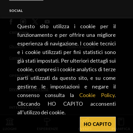
fermate e nelle banchine, quindi sui mezzi fino
SOCIAL
all’uscita.
Attenzione, non si possono utilizzare i sedili
Questo sito utilizza i cookie per il
contrassegnati da segnali ben visibili nonché gli
CREMONA
funzionamento e per offrire una migliore
ascensori di metropolitana e stazioni ferroviarie
esperienza di navigazione. I cookie tecnici
destinati in via prioritaria alle persone con ridotta
Chi siamo
Privacy e Cookies
e i cookie utilizzati per fini statistici sono
mobilità.
Contatti
già stati impostati. Per ulteriori dettagli sui
Se vi muovete con biciclette pieghevoli,
cookie, compresi i cookie analytics di terze
monopattini e altri mezzi di micromobilità
OPERATORI
parti utilizzati da questo sito, e su come
elettrica, potete portarli sui mezzi.
Un consiglio in più: avere già il biglietto o
gestirne le impostazioni e negare il
DIVENTA OPERATORE
l’abbonamento, utilizzando SMS o app per
consenso consulta la
Cookie Policy
.
smartphone dei servizi di trasporto pubblico servirà
Cliccando HO CAPITO acconsenti
INTEGRATO CON
a velocizzare il tragitto, a evitare file e
all’utilizzo dei cookie.
raggruppamenti di persone, a informarsi sullo stato
HO CAPITO
della circolazione e l’affollamento dei mezzi.
LUOGHI
ESPERIENZE
EVENTI
PIANIFICA