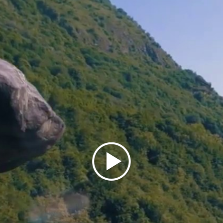
organizzare e godersi - senza intoppi e sorprese - la
prossima gita.
Tutti pronti? Prima di uscire, una raccomandazione:
per tornare serenamente a visitare la nostra bella
regione, non dimenticate mai la
mascherina
da
indossare fuori casa e i
guanti
, da infilare nelle
circostanze richieste:
sono ancora obbligatori
.
Infine, un ultimo consiglio: prima di partire,
verificate sempre
, basta una telefonata,
se la
vostra meta è effettivamente raggiungibile
, il
ristorante scelto è aperto e prenotabile, il museo
pronto ad accogliere i visitatori. Eviterete delusioni,
ottimizzerete gli spostamenti e riuscirete a
rispettare naturalmente e con tranquillità le cautele
ancora necessarie per muoversi in tutta sicurezza.