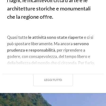
i laghi, le incantevoli città d’arte e le
architetture storiche e monumentali
che la regione offre.
Quasi tutte
le attività sono state riaperte
e ci si
può spostare liberamente. Ma ancora
servono
prudenza e responsabilità
, per riprendere a
godere, con consapevolezza, del tempo libero e
della bellezza del mondo che ci circonda. Per farlo,
continuiamo a proteggere noi stessi e gli altri,
rispettando la sicurezza, la salute e la libertà di tutti.
LEGGI TUTTO
Ecco quindi un
sintetico e utile vademecum
, che ci
aiuta a capire cosa si può fare in questo periodo -
siamo ancora in
piena Fase 2
- e quali
comportamenti è preferibile adottare per