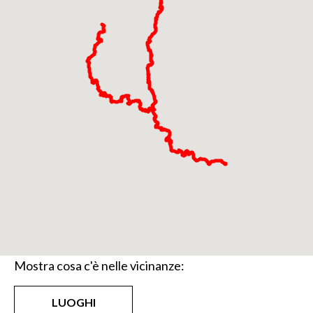
ottagonale, e di San Zenone.
Crema, tappa finale del percorso, accoglie il
visitatore con il suo centro storico, un elegante e
grazioso salotto. La cittadina si caratterizza per un
tessuto urbano che conserva in gran parte la sua
fisionomia medievale e rinascimentale. Pietre
antiche, architetture religiose, eleganti dimore
private e palazzi pubblici di elevato tenore artistico
racchiudono la memoria delle epoche che hanno
visto la città al centro di importanti vicende
storiche. Tra le vie di impianto medievale si possono
scoprire ancora oggi molti esempi di grande
architettura: la Cattedrale in ‘gotico-lombardo’, il
Mostra cosa c'è nelle vicinanze:
cinquecentesco Palazzo Comunale con il coevo
Torrazzo, l’ex Convento di Sant’Agostino con il
LUOGHI
refettorio Giovanni Pietro da Cemmo e il santuario