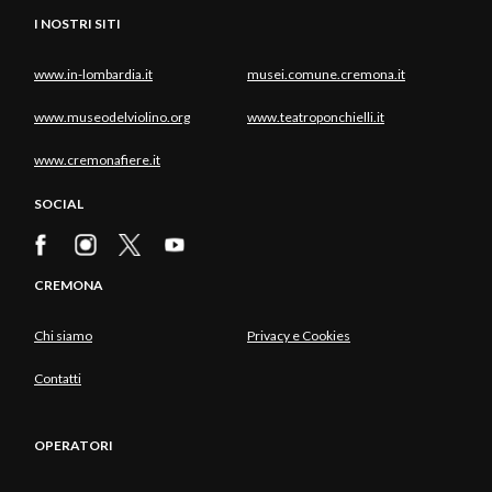
I NOSTRI SITI
www.in-lombardia.it
musei.comune.cremona.it
www.museodelviolino.org
www.teatroponchielli.it
www.cremonafiere.it
SOCIAL
CREMONA
Chi siamo
Privacy e Cookies
Contatti
OPERATORI