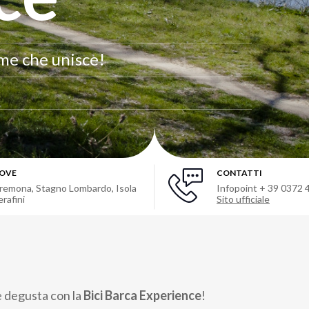
me che unisce!
OVE
CONTATTI
remona, Stagno Lombardo, Isola
Infopoint + 39 0372
erafini
Sito ufficiale
e degusta con la
Bici Barca Experience
!