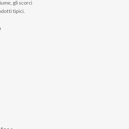
iume, gli scorci
otti tipici.
a