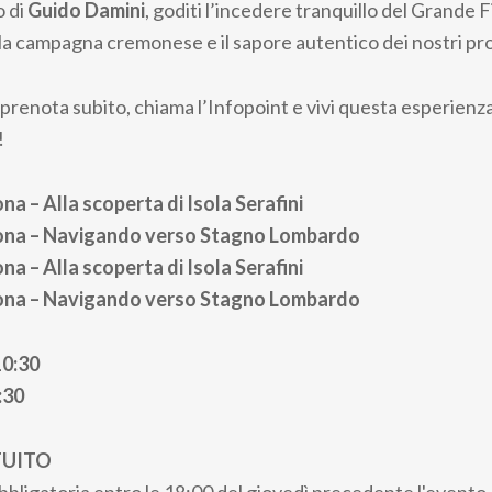
o di
Guido Damini
, goditi l’incedere tranquillo del Grande F
lla campagna cremonese e il sapore autentico dei nostri prod
prenota subito, chiama l’Infopoint e vivi questa esperienz
!
a – Alla scoperta di Isola Serafini
ona – Navigando verso Stagno Lombardo
a – Alla scoperta di Isola Serafini
ona – Navigando verso Stagno Lombardo
10:30
:30
TUITO