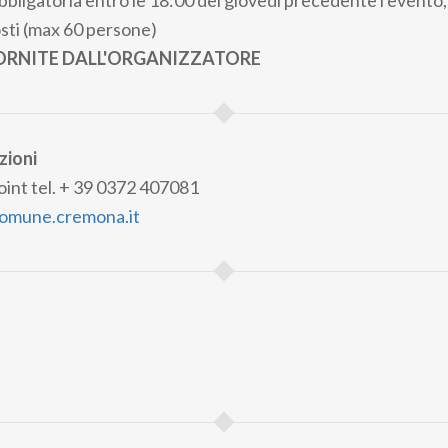
bligatoria entro le 18:00 del giovedì precedente l'evento, 
sti (max 60 persone)
FORNITE DALL'ORGANIZZATORE
zioni
int tel. + 39 0372 407081
comune.cremona.it