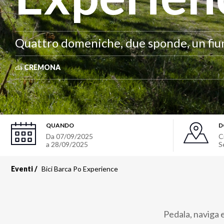
Quattro domeniche, due sponde, un fiu
da
CREMONA
QUANDO
D
Da 07/09/2025
C
a 28/09/2025
S
Eventi
Bici Barca Po Experience
Pedala, naviga 