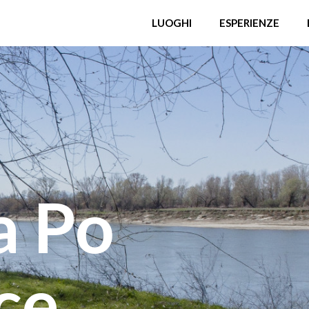
LUOGHI
ESPERIENZE
a Po
ce