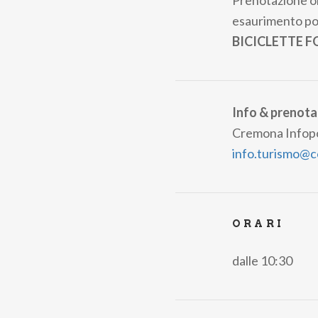
Prenotazione ob
esaurimento po
BICICLETTE 
Info & prenota
Cremona Infopo
info.turismo@
ORARI
dalle 10:30