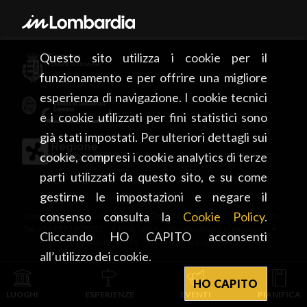
Questo sito utilizza i cookie per il
funzionamento e per offrire una migliore
esperienza di navigazione. I cookie tecnici
e i cookie utilizzati per fini statistici sono
già stati impostati. Per ulteriori dettagli sui
cookie, compresi i cookie analytics di terze
parti utilizzati da questo sito, e su come
gestirne le impostazioni e negare il
consenso consulta la
Cookie Policy
.
Infopoint Cremona • Piazza del Comune, 5 – 26100 Cremona •
Tel: +39 0372 407081 E-Mail: info.turismo@comune.cremona.it •
Cliccando HO CAPITO acconsenti
Copyright 2026 • All rights reserved
all’utilizzo dei cookie.
HO CAPITO
LUOGHI
ESPERIENZE
EVENTI
PIANIFICA