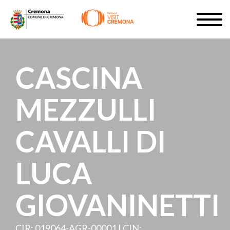
Salta
Togg
al
navig
ISCRIVITI
contenuto
principale
IT
CASCINA
MEZZULLI
#turismocremona
CAVALLI DI
LUCA
GIOVANINETTI
CIR: 019064-AGR-00001 | CIN: