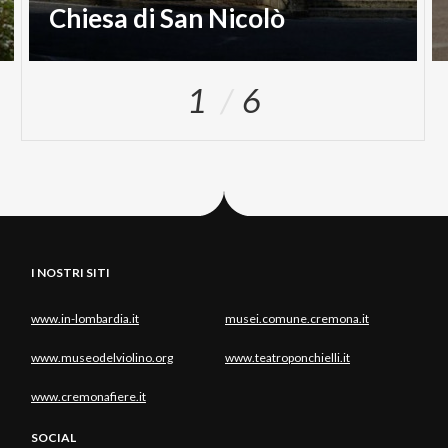
Chiesa di San Nicolò
1
6
I NOSTRI SITI
www.in-lombardia.it
musei.comune.cremona.it
www.museodelviolino.org
www.teatroponchielli.it
www.cremonafiere.it
SOCIAL