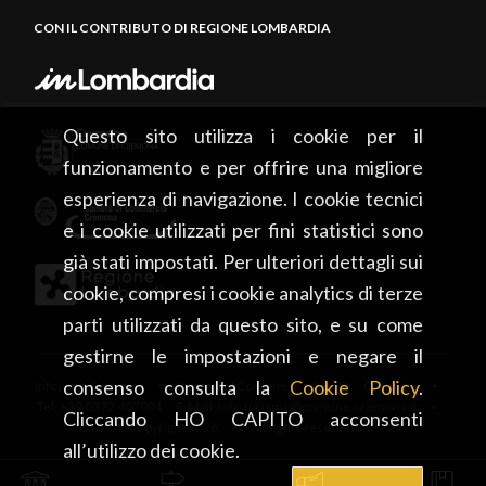
CON IL CONTRIBUTO DI REGIONE LOMBARDIA
Questo sito utilizza i cookie per il
funzionamento e per offrire una migliore
esperienza di navigazione. I cookie tecnici
e i cookie utilizzati per fini statistici sono
già stati impostati. Per ulteriori dettagli sui
cookie, compresi i cookie analytics di terze
parti utilizzati da questo sito, e su come
gestirne le impostazioni e negare il
consenso consulta la
Cookie Policy
.
Infopoint Cremona • Piazza del Comune, 5 – 26100 Cremona •
Tel: +39 0372 407081 E-Mail: info.turismo@comune.cremona.it •
Cliccando HO CAPITO acconsenti
Copyright 2026 • All rights reserved
all’utilizzo dei cookie.