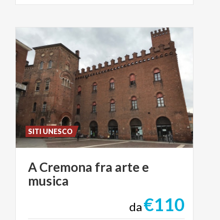
SITI UNESCO
A
Cremona
fra
arte
e
musica
€110
da