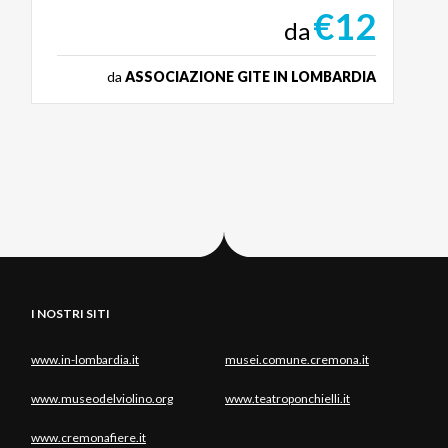
€12
da
da
ASSOCIAZIONE GITE IN LOMBARDIA
I NOSTRI SITI
www.in-lombardia.it
musei.comune.cremona.it
www.museodelviolino.org
www.teatroponchielli.it
www.cremonafiere.it