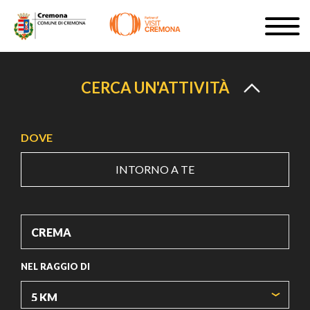
Salta
Togg
al
navig
ISCRIVITI
contenuto
principale
IT
CERCA UN'ATTIVITÀ
DOVE
INTORNO A TE
#turismocremona
NEL RAGGIO DI