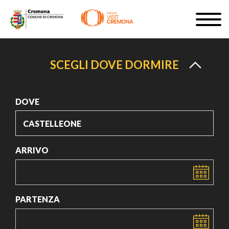
Salta
Togg
al
navig
ISCRIVITI
contenuto
principale
IT
SCEGLI DOVE DORMIRE
DOVE
#turismocremona
ARRIVO
DATA
PARTENZA