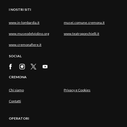
I NOSTRI SITI
www.in-lombardia.it
musei.comune.cremona.it
www.museodelviolino.org
www.teatroponchielli.it
www.cremonafiere.it
SOCIAL
CREMONA
Chi siamo
Privacy e Cookies
Contatti
OPERATORI