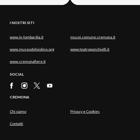
I NOSTRI SITI
www.in-lombardia.it
musei.comune.cremona.it
www.museodelviolino.org
www.teatroponchielli.it
www.cremonafiere.it
SOCIAL
CREMONA
Chi siamo
Privacy e Cookies
Contatti