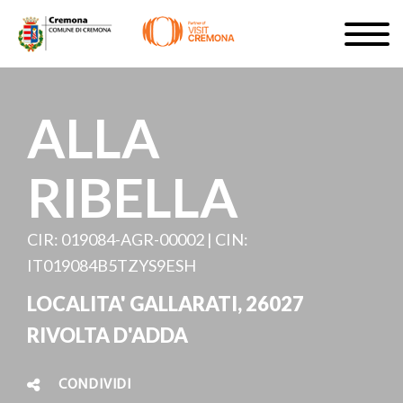
Salta
Togg
al
navig
ISCRIVITI
contenuto
principale
IT
ALLA
RIBELLA
#turismocremona
CIR: 019084-AGR-00002 | CIN:
IT019084B5TZYS9ESH
LOCALITA' GALLARATI, 26027
RIVOLTA D'ADDA
CONDIVIDI