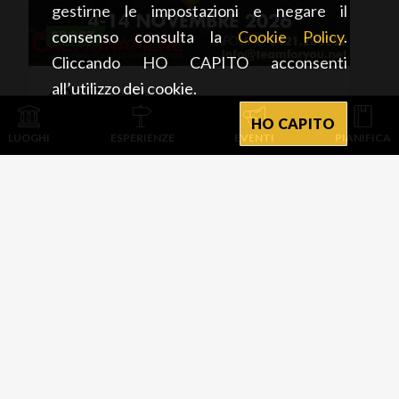
gestirne le impostazioni e negare il
consenso consulta la
Cookie Policy
.
SPORT
Cliccando HO CAPITO acconsenti
all’utilizzo dei cookie.
42°
Futurity
CremonaFiere
HO CAPITO
LUOGHI
ESPERIENZE
EVENTI
PIANIFICA
piazza Zelioli Lanzini, 1,
Cremona (CR)
04/11/2026 - 14/11/2026